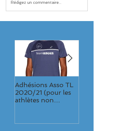
Rédigez un commentaire...
Adhésions Asso TL
10km de
2020/21 (pour les
Valenciennes,
athlètes non
Victoire et gros
licenciés TL)
chrono pour Sa
32'42" (2ème pe
Française 2017)