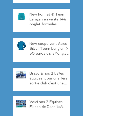
New bonnet ❄️ Team
Lenglen en vente 14€
onglet formules
New coupe vent Asics
Silver Team Lenglen >
50 euros dans l’onglet
formules
Bravo à nos 2 belles
équipes, pour une 1ère
sortie club c’est une
réussite 👏 6ème et
11ème Ekiden 💪
Voici nos 2 Équipes
Ekiden de Paris 🚀💪