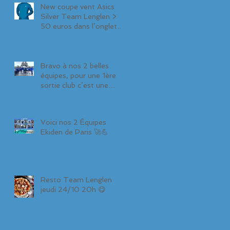
New coupe vent Asics
Silver Team Lenglen >
50 euros dans l’onglet
formules
Bravo à nos 2 belles
équipes, pour une 1ère
sortie club c’est une
réussite 👏 6ème et
11ème Ekiden 💪
Voici nos 2 Équipes
Ekiden de Paris 🚀💪
Resto Team Lenglen
jeudi 24/10 20h 😋