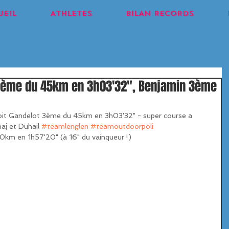
UEIL
ATHLETES
BILAN RECORDS
n 3ème du 45km en 3h03'32", Benjamin 3ème
enoit Gandelot 3ème du 45km en 3h03'32" - super course a 
aj et Duhail 
#teamlenglen
#teamoutdoorpoli
0km en 1h57'20" (à 16" du vainqueur !)