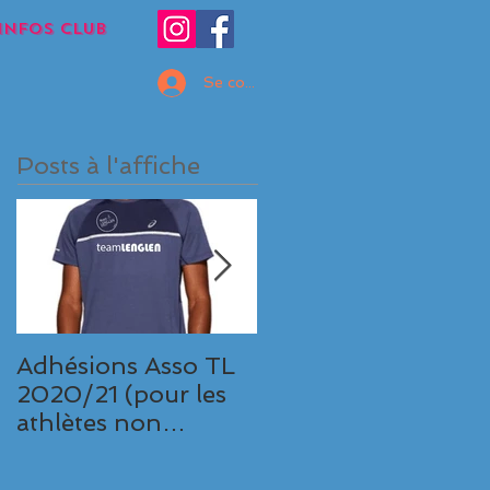
INFOS CLUB
Se connecter
Posts à l'affiche
Adhésions Asso TL
10km de
2020/21 (pour les
Valenciennes,
athlètes non
Victoire et gros
licenciés TL)
chrono pour Samir
32'42" (2ème perf