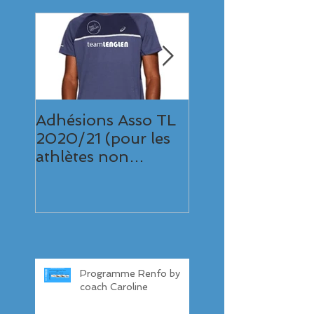
Adhésions Asso TL
10km de
2020/21 (pour les
Valenciennes,
athlètes non
Victoire et gros
licenciés TL)
chrono pour Sa
32'42" (2ème pe
Française 2017)
Programme Renfo by
coach Caroline